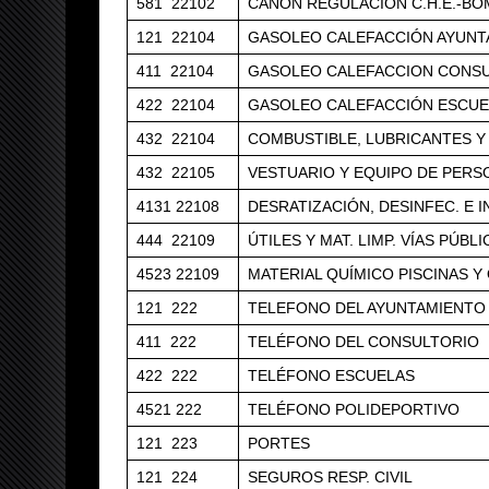
581 22102
CANON REGULACION C.H.E.-B
121 22104
GASOLEO CALEFACCIÓN AYUNT
411 22104
GASOLEO CALEFACCION CONS
422 22104
GASOLEO CALEFACCIÓN ESCUE
432 22104
COMBUSTIBLE, LUBRICANTES Y
432 22105
VESTUARIO Y EQUIPO DE PERS
4131 22108
DESRATIZACIÓN, DESINFEC. E I
444 22109
ÚTILES Y MAT. LIMP. VÍAS PÚBLI
4523 22109
MATERIAL QUÍMICO PISCINAS Y
121 222
TELEFONO DEL AYUNTAMIENTO
411 222
TELÉFONO DEL CONSULTORIO
422 222
TELÉFONO ESCUELAS
4521 222
TELÉFONO POLIDEPORTIVO
121 223
PORTES
121 224
SEGUROS RESP. CIVIL