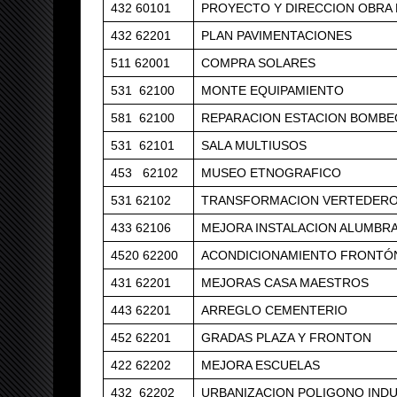
432 60101
PROYECTO Y DIRECCION OBRA 
432 62201
PLAN PAVIMENTACIONES
511 62001
COMPRA SOLARES
531 62100
MONTE EQUIPAMIENTO
581 62100
REPARACION ESTACION BOMBE
531 62101
SALA MULTIUSOS
453 62102
MUSEO ETNOGRAFICO
531 62102
TRANSFORMACION VERTEDER
433 62106
MEJORA INSTALACION ALUMBR
4520 62200
ACONDICIONAMIENTO FRONTÓ
431 62201
MEJORAS CASA MAESTROS
443 62201
ARREGLO CEMENTERIO
452 62201
GRADAS PLAZA Y FRONTON
422 62202
MEJORA ESCUELAS
432 62202
URBANIZACION POLIGONO INDU