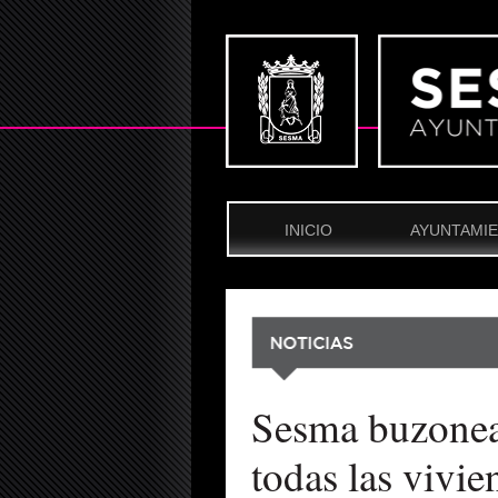
INICIO
AYUNTAMI
Sesma buzonea 
todas las vivie