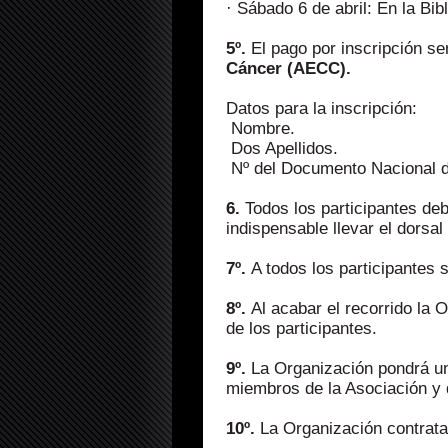
· Sábado 6 de abril: En la Bi
5º.
El pago por inscripción s
Cáncer (AECC).
Datos para la inscripción:
 Nombre.
 Dos Apellidos.
 Nº del Documento Nacional d
6.
Todos los participantes de
indispensable llevar el dorsal
7º.
A todos los participantes 
8º.
Al acabar el recorrido la 
de los participantes.
9º.
La Organización pondrá una
miembros de la Asociación y 
10º.
La Organización contrata