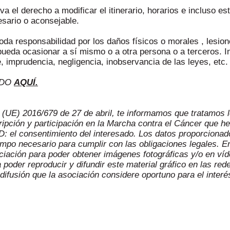
a el derecho a modificar el itinerario, horarios e incluso es
esario o aconsejable.
oda responsabilidad por los daños físicos o morales , lesion
pueda ocasionar a sí mismo o a otra persona o a terceros. I
, imprudencia, negligencia, inobservancia de las leyes, etc.
IDO
AQUÍ.
UE) 2016/679 de 27 de abril, te informamos que tratamos lo
scripción y participación en la Marcha contra el Cáncer que
PD: el consentimiento del interesado. Los datos proporcion
iempo necesario para cumplir con las obligaciones legales. En
iación para poder obtener imágenes fotográficas y/o en víde
poder reproducir y difundir este material gráfico en las red
difusión que la asociación considere oportuno para el inter