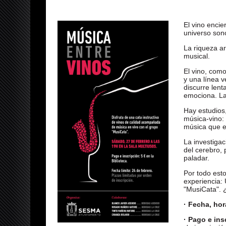
El vino enci
universo sono
La riqueza a
musical.
El vino, como
y una línea v
discurre len
emociona. La 
Hay estudios
música-vino:
música que 
La investigac
del cerebro,
paladar.
Por todo est
experiencia:
"MusiCata". 
· Fecha, hor
· Pago e ins