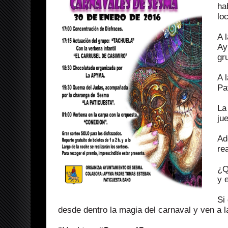
ha
lo
A 
Ay
gr
A 
Pa
La
ju
Ad
re
¿Q
y 
Si
desde dentro la magia del carnaval y ven a l