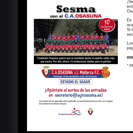
¡Se
ent
Osa
Es 
ace
Si 
se
Los
pá
ww
* P