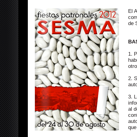
El 
con
de 
BA
1. 
hab
otr
2. 
aut
3. 
inf
al d
con
aut
que