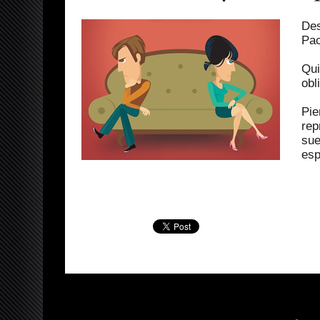
Des
Pac
Qui
obl
Pie
rep
sue
esp